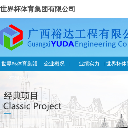
世界杯体育集团有限公司
世界杯体育集团
企业概况
业绩实力
世界杯体
有限公司
有限