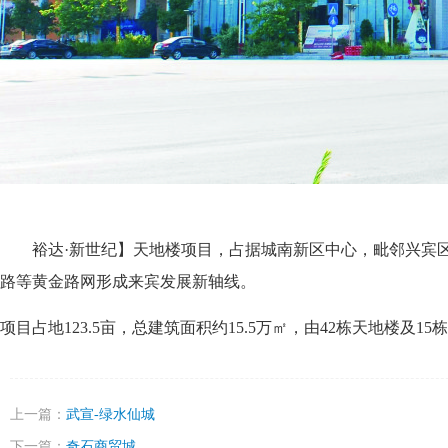
裕达·新世纪】天地楼项目，占据城南新区中心，毗邻兴宾
路等黄金路网形成来宾发展新轴线。
项目占地123.5亩，总建筑面积约15.5万㎡，由42栋天地楼及
上一篇：
武宣-绿水仙城
下一篇：
奇石商贸城