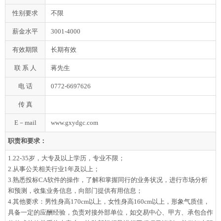
性别要求
不限
薪金水平
3001-4000
有效期限
长期有效
联 系 人
蒋先生
电 话
0772-6697626
传 真
E－mail
www.gxydgc.com
职责和要求：
1.22-35岁，大专及以上学历，专业不限；
2.从事公关相关行业1年及以上；
3.熟悉投标CA软件的操作，了解和掌握同行的业务状况，进行市场分析
和预测，收集业务信息，向部门提供有用信息；
4.其他要求：男性身高170cm以上，女性身高160cm以上，形象气质佳，
具备一定的应酬经验，负责对接外部单位，如交易中心、甲方、承包合作