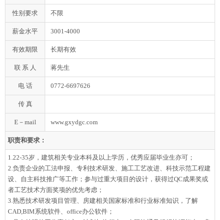
性别要求
不限
薪金水平
3001-4000
有效期限
长期有效
联 系 人
蒋先生
电 话
0772-6697626
传 真
E－mail
www.gxydgc.com
职责和要求：
1.22-35岁，建筑相关专业本科及以上学历，优秀应届毕业生亦可；
2.负责企业的工法申报、专利技术研发、施工工艺改进、科技示范工程建
设、自主科技推广等工作；参与过重大项目的设计，获得过QC成果奖或
者工艺技术方面奖项的优先考虑；
3.熟悉技术研发项目管理、房建相关国家标准和行业标准知识，了解
CAD,BIM系统软件、office办公软件；