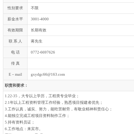
性别要求
不限
薪金水平
3001-4000
有效期限
长期有效
联 系 人
蒋先生
电 话
0772-6697626
传 真
E－mail
gxydgc66@163.com
职责和要求：
1.22-35，大专以上学历，工程类专业毕业；
2.1年以上工程资料管理工作经验，熟悉项目报建者优先；
3.工作认真，诚实、努力，能吃苦耐劳，有敬业精神和责任心；
4.能独立完成工程项目资料制作工作；
5.持有资料员证；
6.工作地点：来宾市。